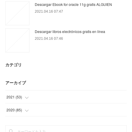
Descargar Ebook for oracle 11g gratis ALGUIEN
2021.04.16 07:47
Descargar libros electrónicos gratis en línea
2021.04.16 07:46
カテゴリ
アーカイブ
2021
(
53
)
(
14
)
2020
(
85
)
(
6
)
(
2
)