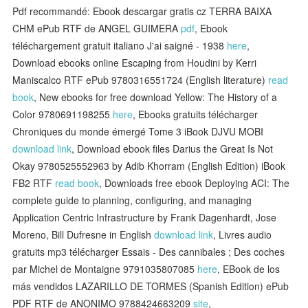
Pdf recommandé: Ebook descargar gratis cz TERRA BAIXA
CHM ePub RTF de ANGEL GUIMERA
pdf
, Ebook
téléchargement gratuit italiano J'ai saigné - 1938
here
,
Download ebooks online Escaping from Houdini by Kerri
Maniscalco RTF ePub 9780316551724 (English literature)
read
book
, New ebooks for free download Yellow: The History of a
Color 9780691198255
here
, Ebooks gratuits télécharger
Chroniques du monde émergé Tome 3 iBook DJVU MOBI
download link
, Download ebook files Darius the Great Is Not
Okay 9780525552963 by Adib Khorram (English Edition) iBook
FB2 RTF
read book
, Downloads free ebook Deploying ACI: The
complete guide to planning, configuring, and managing
Application Centric Infrastructure by Frank Dagenhardt, Jose
Moreno, Bill Dufresne in English
download link
, Livres audio
gratuits mp3 télécharger Essais - Des cannibales ; Des coches
par Michel de Montaigne 9791035807085
here
, EBook de los
más vendidos LAZARILLO DE TORMES (Spanish Edition) ePub
PDF RTF de ANONIMO 9788424663209
site
,